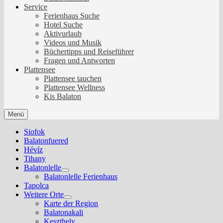
Service
Ferienhaus Suche
Hotel Suche
Aktivurlaub
Videos und Musik
Büchertipps und Reiseführer
Fragen und Antworten
Plattensee
Plattensee tauchen
Plattensee Wellness
Kis Balaton
Menü
Siofok
Balatonfuered
Hévíz
Tihany
Balatonlelle
Show
Balatonlelle Ferienhaus
sub
Tapolca
menu
Weitere Orte
Show
Karte der Region
sub
Balatonakali
menu
Keszthely