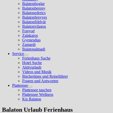
Balatonboglar
Balatonbereny
Balatonederics
Balatonfenyves
Balatonföldvár
Balatonvilagos
Fonyod
Zalakaros
Gyenesdias
Zamardi
Balatonalmadi
Service
Show
Ferienhaus Suche
sub
Hotel Suche
menu
Aktivurlaub
Videos und Musik
Büchertipps und Reiseführer
Fragen und Antworten
Plattensee
Show
Plattensee tauchen
sub
Plattensee Wellness
menu
Kis Balaton
Balaton Urlaub Ferienhaus