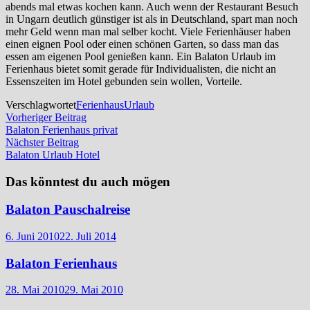
abends mal etwas kochen kann. Auch wenn der Restaurant Besuch
in Ungarn deutlich günstiger ist als in Deutschland, spart man noch
mehr Geld wenn man mal selber kocht. Viele Ferienhäuser haben
einen eignen Pool oder einen schönen Garten, so dass man das
essen am eigenen Pool genießen kann. Ein Balaton Urlaub im
Ferienhaus bietet somit gerade für Individualisten, die nicht an
Essenszeiten im Hotel gebunden sein wollen, Vorteile.
Verschlagwortet
Ferienhaus
Urlaub
Beitragsnavigation
Vorheriger
Vorheriger Beitrag
Beitrag:
Balaton Ferienhaus privat
Nächster
Nächster Beitrag
Beitrag:
Balaton Urlaub Hotel
Das könntest du auch mögen
Balaton Pauschalreise
6. Juni 2010
22. Juli 2014
Balaton Ferienhaus
28. Mai 2010
29. Mai 2010