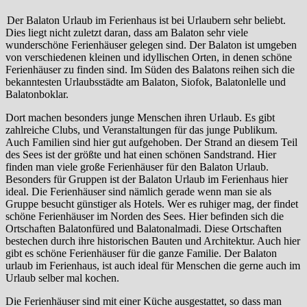
Der Balaton Urlaub im Ferienhaus ist bei Urlaubern sehr beliebt.
Dies liegt nicht zuletzt daran, dass am Balaton sehr viele
wunderschöne Ferienhäuser gelegen sind. Der Balaton ist umgeben
von verschiedenen kleinen und idyllischen Orten, in denen schöne
Ferienhäuser zu finden sind. Im Süden des Balatons reihen sich die
bekanntesten Urlaubsstädte am Balaton, Siofok, Balatonlelle und
Balatonboklar.
Dort machen besonders junge Menschen ihren Urlaub. Es gibt
zahlreiche Clubs, und Veranstaltungen für das junge Publikum.
Auch Familien sind hier gut aufgehoben. Der Strand an diesem Teil
des Sees ist der größte und hat einen schönen Sandstrand. Hier
finden man viele große Ferienhäuser für den Balaton Urlaub.
Besonders für Gruppen ist der Balaton Urlaub im Ferienhaus hier
ideal. Die Ferienhäuser sind nämlich gerade wenn man sie als
Gruppe besucht günstiger als Hotels. Wer es ruhiger mag, der findet
schöne Ferienhäuser im Norden des Sees. Hier befinden sich die
Ortschaften Balatonfüred und Balatonalmadi. Diese Ortschaften
bestechen durch ihre historischen Bauten und Architektur. Auch hier
gibt es schöne Ferienhäuser für die ganze Familie. Der Balaton
urlaub im Ferienhaus, ist auch ideal für Menschen die gerne auch im
Urlaub selber mal kochen.
Die Ferienhäuser sind mit einer Küche ausgestattet, so dass man