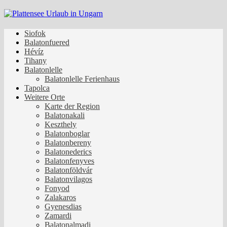
Zurück
zum
Inhalt
Siofok
Balatonfuered
Hévíz
Tihany
Balatonlelle
Balatonlelle Ferienhaus
Tapolca
Weitere Orte
Karte der Region
Balatonakali
Keszthely
Balatonboglar
Balatonbereny
Balatonederics
Balatonfenyves
Balatonföldvár
Balatonvilagos
Fonyod
Zalakaros
Gyenesdias
Zamardi
Balatonalmadi