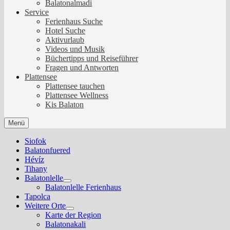
Balatonalmadi
Service
Ferienhaus Suche
Hotel Suche
Aktivurlaub
Videos und Musik
Büchertipps und Reiseführer
Fragen und Antworten
Plattensee
Plattensee tauchen
Plattensee Wellness
Kis Balaton
Menü
Siofok
Balatonfuered
Hévíz
Tihany
Balatonlelle
Show
Balatonlelle Ferienhaus
sub
Tapolca
menu
Weitere Orte
Show
Karte der Region
sub
Balatonakali
menu