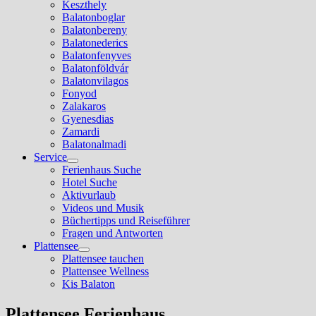
Keszthely
Balatonboglar
Balatonbereny
Balatonederics
Balatonfenyves
Balatonföldvár
Balatonvilagos
Fonyod
Zalakaros
Gyenesdias
Zamardi
Balatonalmadi
Service
Show
Ferienhaus Suche
sub
Hotel Suche
menu
Aktivurlaub
Videos und Musik
Büchertipps und Reiseführer
Fragen und Antworten
Plattensee
Show
Plattensee tauchen
sub
Plattensee Wellness
menu
Kis Balaton
Plattensee Ferienhaus