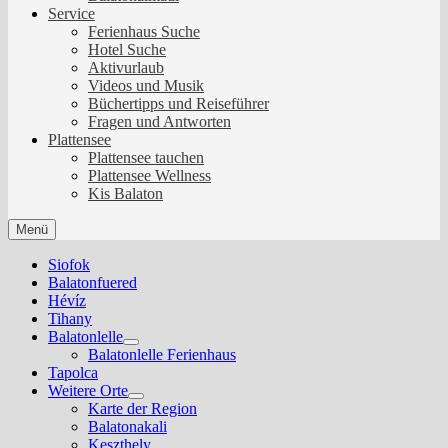
Service
Ferienhaus Suche
Hotel Suche
Aktivurlaub
Videos und Musik
Büchertipps und Reiseführer
Fragen und Antworten
Plattensee
Plattensee tauchen
Plattensee Wellness
Kis Balaton
Menü
Siofok
Balatonfuered
Hévíz
Tihany
Balatonlelle
Show
Balatonlelle Ferienhaus
sub
Tapolca
menu
Weitere Orte
Show
Karte der Region
sub
Balatonakali
menu
Keszthely