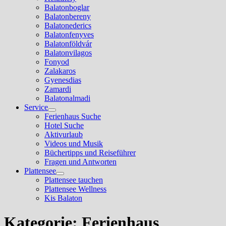
Balatonboglar
Balatonbereny
Balatonederics
Balatonfenyves
Balatonföldvár
Balatonvilagos
Fonyod
Zalakaros
Gyenesdias
Zamardi
Balatonalmadi
Service
Show
Ferienhaus Suche
sub
Hotel Suche
menu
Aktivurlaub
Videos und Musik
Büchertipps und Reiseführer
Fragen und Antworten
Plattensee
Show
Plattensee tauchen
sub
Plattensee Wellness
menu
Kis Balaton
Kategorie:
Ferienhaus