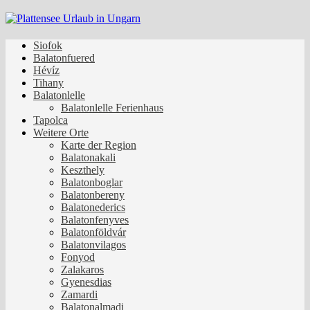
Zurück
zum
Inhalt
Siofok
Balatonfuered
Hévíz
Tihany
Balatonlelle
Balatonlelle Ferienhaus
Tapolca
Weitere Orte
Karte der Region
Balatonakali
Keszthely
Balatonboglar
Balatonbereny
Balatonederics
Balatonfenyves
Balatonföldvár
Balatonvilagos
Fonyod
Zalakaros
Gyenesdias
Zamardi
Balatonalmadi