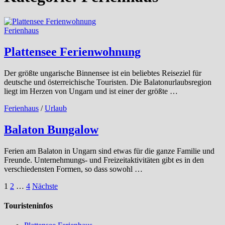
Ferienhaus
Plattensee Ferienwohnung
Der größte ungarische Binnensee ist ein beliebtes Reiseziel für
deutsche und österreichische Touristen. Die Balatonurlaubsregion
liegt im Herzen von Ungarn und ist einer der größte …
Ferienhaus
/
Urlaub
Balaton Bungalow
Ferien am Balaton in Ungarn sind etwas für die ganze Familie und
Freunde. Unternehmungs- und Freizeitaktivitäten gibt es in den
verschiedensten Formen, so dass sowohl …
Seitennummerierung
1
2
…
4
Nächste
der
Touristeninfos
Beiträge